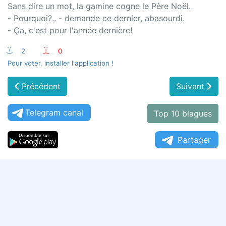
Sans dire un mot, la gamine cogne le Père Noël.
- Pourquoi?.. - demande ce dernier, abasourdi.
- Ça, c'est pour l'année dernière!
:-)
2
:-(
0
Pour voter, installer l'application !
Précédent
Suivant
Telegram canal
Top 10 blagues
Partager