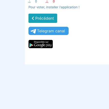
:-)
0
:-(
0
Pour voter, installer l'application !
Précédent
Telegram canal