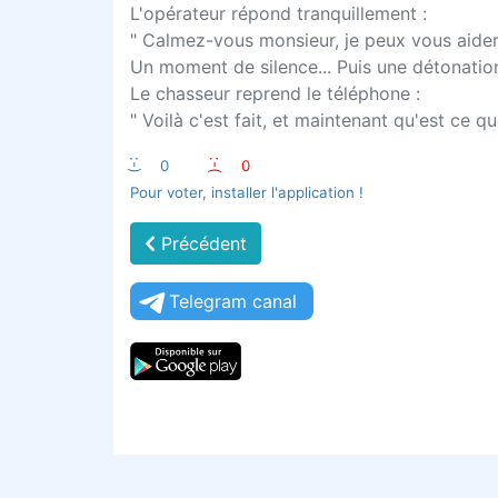
L'opérateur répond tranquillement :
" Calmez-vous monsieur, je peux vous aider.
Un moment de silence... Puis une détonation 
Le chasseur reprend le téléphone :
" Voilà c'est fait, et maintenant qu'est ce que
:-)
0
:-(
0
Pour voter, installer l'application !
Précédent
Telegram canal