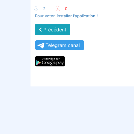
:-)
2
:-(
0
Pour voter, installer l'application !
Précédent
Telegram canal