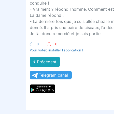
conduire !
- Vraiment ? répond l’homme. Comment est
La dame répond :
- La dernière fois que je suis allée chez le m
donné. Il a pris une paire de ciseaux, l’a dé
Je l’ai donc remercié et je suis partie...
:-)
0
:-(
0
Pour voter, installer l'application !
Précédent
Telegram canal