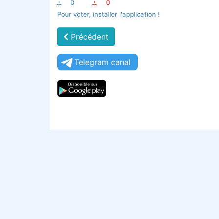
:-)
0
:-(
0
Pour voter, installer l'application !
Précédent
Telegram canal