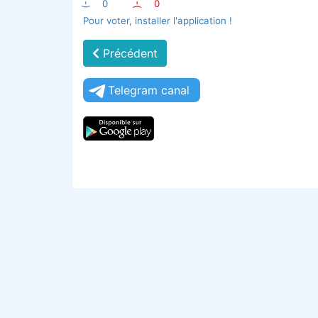
:-)
0
:-(
0
Pour voter, installer l'application !
Précédent
Telegram canal