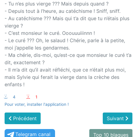
- Tu n’es plus vierge ??? Mais depuis quand ?
- Depuis tout à l’heure, au catéchisme ! Sniff, sniff.
- Au catéchisme ??? Mais qui t’a dit que tu n’étais plus
vierge ?
- C’est monsieur le curé. Ooouuuiiinnn !
- Le curé ??? Oh, le salaud ! Chérie, parle à la petite,
moi j’appelle les gendarmes.
- Ma chérie, dis-moi, qu’est-ce que monsieur le curé t’a
dit, exactement ?
- Il m’a dit qu’il avait réfléchi, que ce n’était plus moi,
mais Sylvie qui ferait la vierge dans la crèche des
enfants !
:-)
4
:-(
1
Pour voter, installer l'application !
Précédent
Suivant
Telegram canal
Top 10 blagues