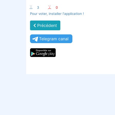
:-)
3
:-(
0
Pour voter, installer l'application !
Précédent
Telegram canal