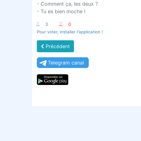
- Comment ça, les deux ?
- Tu es bien moche !
:-)
3
:-(
0
Pour voter, installer l'application !
Précédent
Telegram canal