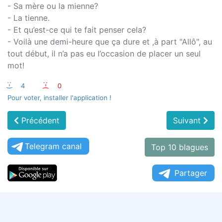
- Sa mère ou la mienne?
- La tienne.
- Et qu’est-ce qui te fait penser cela?
- Voilà une demi-heure que ça dure et ,à part "Allô", au
tout début, il n’a pas eu l’occasion de placer un seul
mot!
:-)
4
:-(
0
Pour voter, installer l'application !
Précédent
Suivant
Telegram canal
Top 10 blagues
Partager