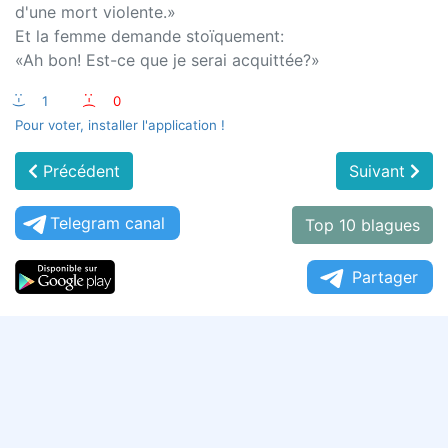
d'une mort violente.»
Et la femme demande stoïquement:
«Ah bon! Est-ce que je serai acquittée?»
:-)
1
:-(
0
Pour voter, installer l'application !
Précédent
Suivant
Telegram canal
Top 10 blagues
Partager