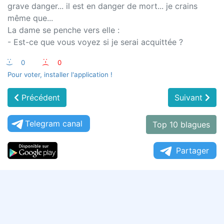
grave danger... il est en danger de mort... je crains
même que...
La dame se penche vers elle :
- Est-ce que vous voyez si je serai acquittée ?
:-)
0
:-(
0
Pour voter, installer l'application !
Précédent
Suivant
Telegram canal
Top 10 blagues
Partager