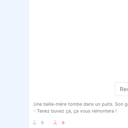
Une belle-mère tombe dans un puits. Son gen
- Tenez buvez ça, ça vous remontera !
:-)
0
:-(
0