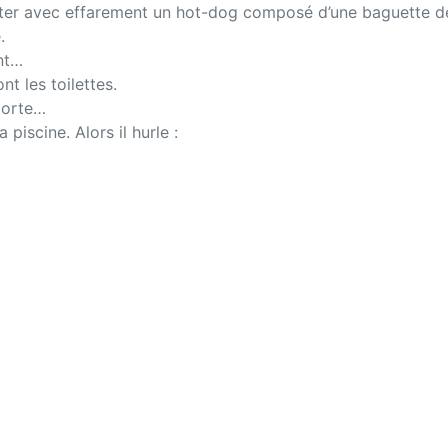
giter avec effarement un hot-dog composé d’une baguette de
.
ant…
t les toilettes.
 porte…
piscine. Alors il hurle :