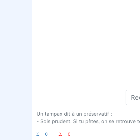
Un tampax dit à un préservatif :
- Sois prudent. Si tu pètes, on se retrouve
:-)
0
:-(
0