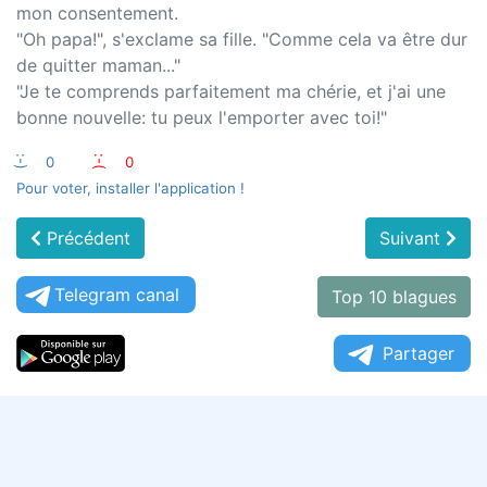
mon consentement.
"Oh papa!", s'exclame sa fille. "Comme cela va être dur
de quitter maman..."
"Je te comprends parfaitement ma chérie, et j'ai une
bonne nouvelle: tu peux l'emporter avec toi!"
:-)
0
:-(
0
Pour voter, installer l'application !
Précédent
Suivant
Telegram canal
Top 10 blagues
Partager