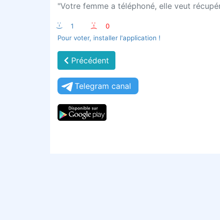
"Votre femme a téléphoné, elle veut récupér
:-)
1
:-(
0
Pour voter, installer l'application !
Précédent
Telegram canal