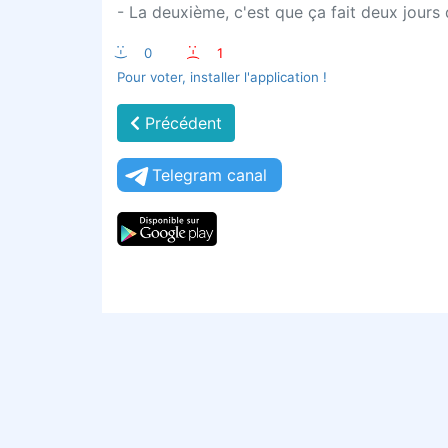
- La deuxième, c'est que ça fait deux jours q
:-)
0
:-(
1
Pour voter, installer l'application !
Précédent
Telegram canal