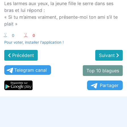
Les larmes aux yeux, la jeune fille le serre dans ses
bras et lui répond :
« Si tu m’aimes vraiment, présente-moi ton ami s’il te
plait »
:-)
0
:-(
0
Pour voter, installer l'application !
Précédent
Suivant
Telegram canal
Top 10 blagues
Partager