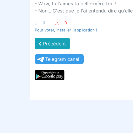
- Wow, tu l'aimes ta belle-mère toi !!
- Non... C'est que je l'ai entendu dire qu'el
:-)
0
:-(
0
Pour voter, installer l'application !
Précédent
Telegram canal