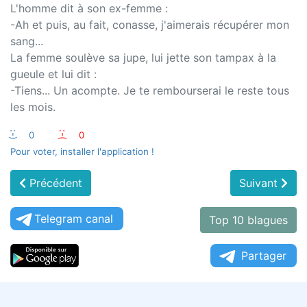
L'homme dit à son ex-femme :
-Ah et puis, au fait, conasse, j'aimerais récupérer mon
sang...
La femme soulève sa jupe, lui jette son tampax à la
gueule et lui dit :
-Tiens... Un acompte. Je te rembourserai le reste tous
les mois.
:-)
0
:-(
0
Pour voter, installer l'application !
Précédent
Suivant
Telegram canal
Top 10 blagues
Partager