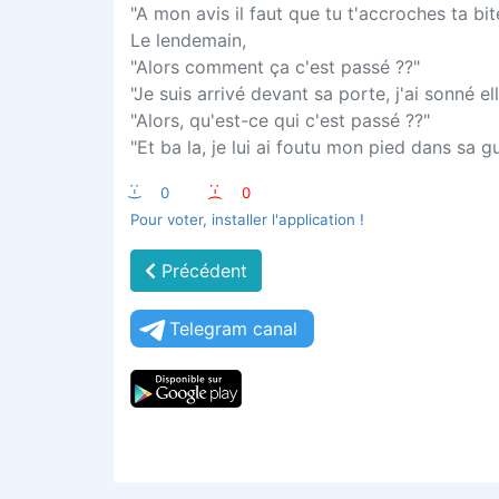
"A mon avis il faut que tu t'accroches ta b
Le lendemain,
"Alors comment ça c'est passé ??"
"Je suis arrivé devant sa porte, j'ai sonné e
"Alors, qu'est-ce qui c'est passé ??"
"Et ba la, je lui ai foutu mon pied dans sa g
:-)
0
:-(
0
Pour voter, installer l'application !
Précédent
Telegram canal