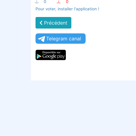
:-)
0
:-(
0
Pour voter, installer l'application !
Précédent
Telegram canal