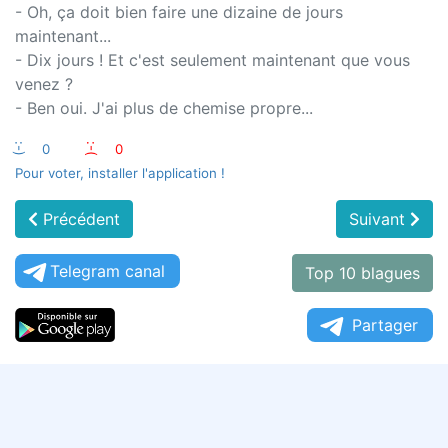
- Oh, ça doit bien faire une dizaine de jours
maintenant...
- Dix jours ! Et c'est seulement maintenant que vous
venez ?
- Ben oui. J'ai plus de chemise propre...
:-)
0
:-(
0
Pour voter, installer l'application !
Précédent
Suivant
Telegram canal
Top 10 blagues
Partager