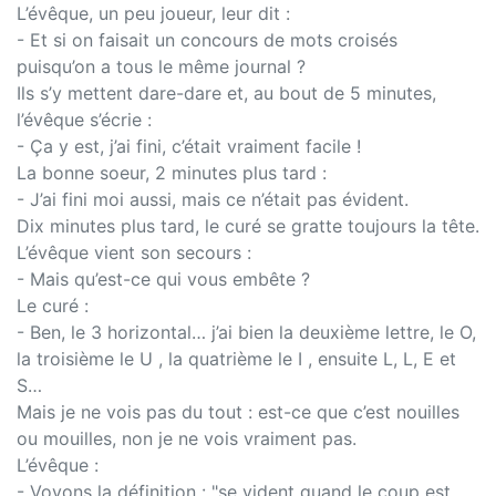
L’évêque, un peu joueur, leur dit :
- Et si on faisait un concours de mots croisés
puisqu’on a tous le même journal ?
Ils s’y mettent dare-dare et, au bout de 5 minutes,
l’évêque s’écrie :
- Ça y est, j’ai fini, c’était vraiment facile !
La bonne soeur, 2 minutes plus tard :
- J’ai fini moi aussi, mais ce n’était pas évident.
Dix minutes plus tard, le curé se gratte toujours la tête.
L’évêque vient son secours :
- Mais qu’est-ce qui vous embête ?
Le curé :
- Ben, le 3 horizontal… j’ai bien la deuxième lettre, le O,
la troisième le U , la quatrième le I , ensuite L, L, E et
S…
Mais je ne vois pas du tout : est-ce que c’est nouilles
ou mouilles, non je ne vois vraiment pas.
L’évêque :
- Voyons la définition : "se vident quand le coup est