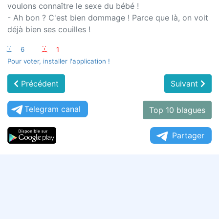
voulons connaître le sexe du bébé !
- Ah bon ? C'est bien dommage ! Parce que là, on voit
déjà bien ses couilles !
:-)
6
:-(
1
Pour voter, installer l'application !
Précédent
Suivant
Telegram canal
Top 10 blagues
Partager