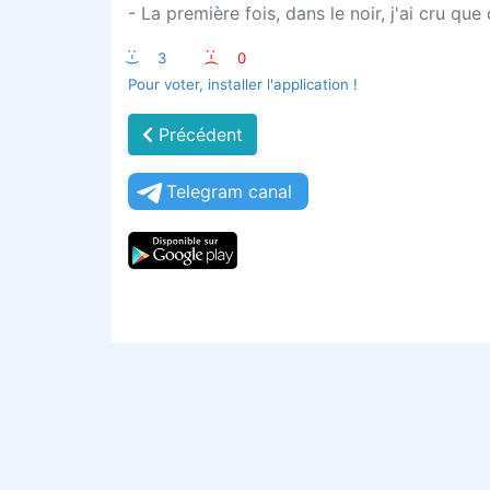
- La première fois, dans le noir, j'ai cru qu
:-)
3
:-(
0
Pour voter, installer l'application !
Précédent
Telegram canal