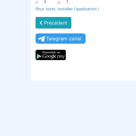
:-)
4
:-(
1
Pour voter, installer l'application !
Précédent
Telegram canal