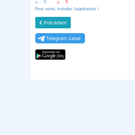
:-)
3
:-(
0
Pour voter, installer l'application !
Précédent
Telegram canal