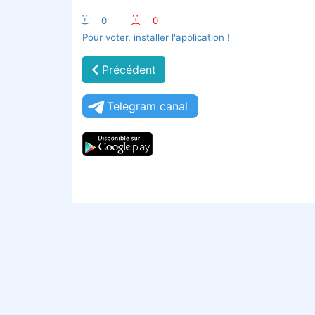
:-)
0
:-(
0
Pour voter, installer l'application !
Précédent
Telegram canal