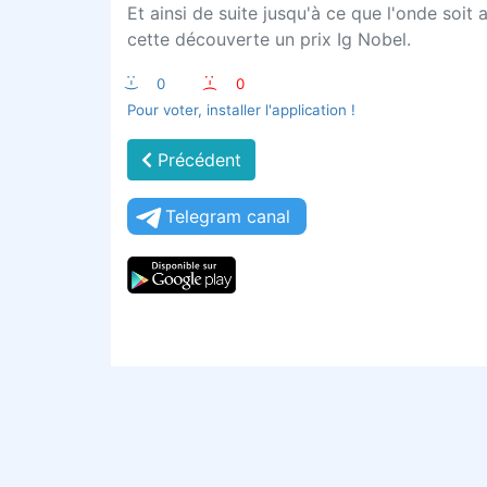
Et ainsi de suite jusqu'à ce que l'onde soi
cette découverte un prix Ig Nobel.
:-)
0
:-(
0
Pour voter, installer l'application !
Précédent
Telegram canal