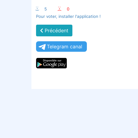
:-)
5
:-(
0
Pour voter, installer l'application !
Précédent
Telegram canal