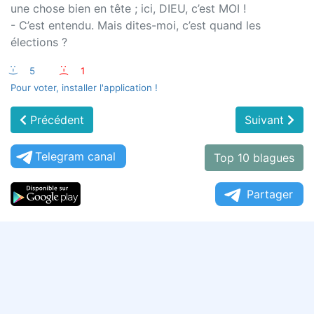
une chose bien en tête ; ici, DIEU, c’est MOI !
- C’est entendu. Mais dites-moi, c’est quand les
élections ?
:-)
5
:-(
1
Pour voter, installer l'application !
Précédent
Suivant
Telegram canal
Top 10 blagues
Partager