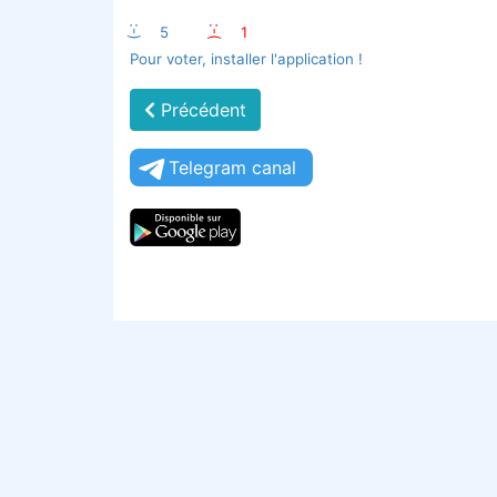
:-)
5
:-(
1
Pour voter, installer l'application !
Précédent
Telegram canal