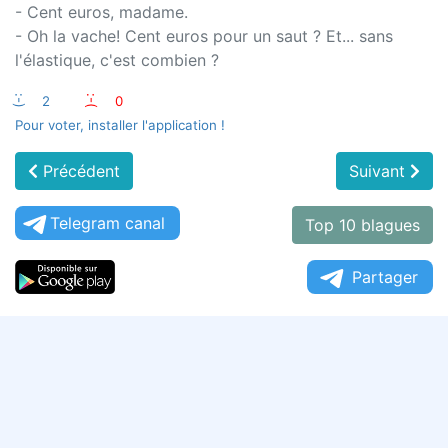
- Cent euros, madame.
- Oh la vache! Cent euros pour un saut ? Et... sans
l'élastique, c'est combien ?
:-)
2
:-(
0
Pour voter, installer l'application !
Précédent
Suivant
Telegram canal
Top 10 blagues
Partager