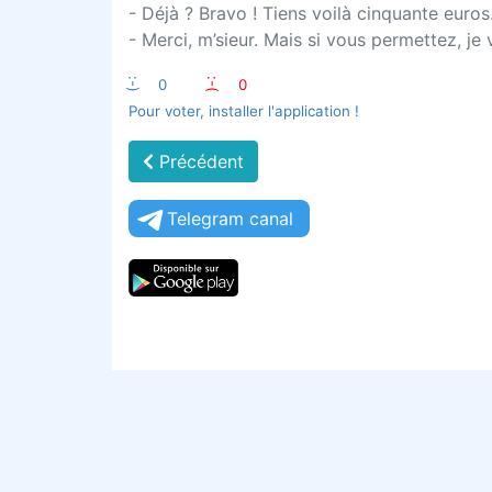
- Déjà ? Bravo ! Tiens voilà cinquante euros
- Merci, m’sieur. Mais si vous permettez, j
:-)
0
:-(
0
Pour voter, installer l'application !
Précédent
Telegram canal