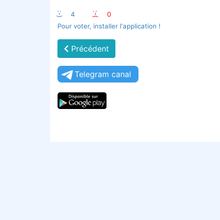
:-)
4
:-(
0
Pour voter, installer l'application !
Précédent
Telegram canal