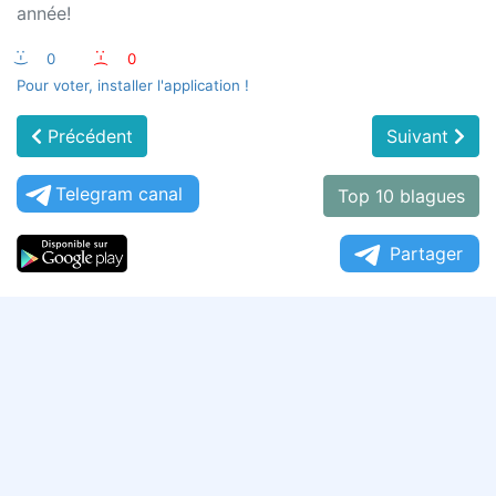
année!
:-)
0
:-(
0
Pour voter, installer l'application !
Précédent
Suivant
Telegram canal
Top 10 blagues
Partager