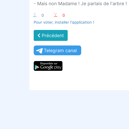
- Mais non Madame ! Je parlais de l'arbre !
:-)
0
:-(
0
Pour voter, installer l'application !
Précédent
Telegram canal