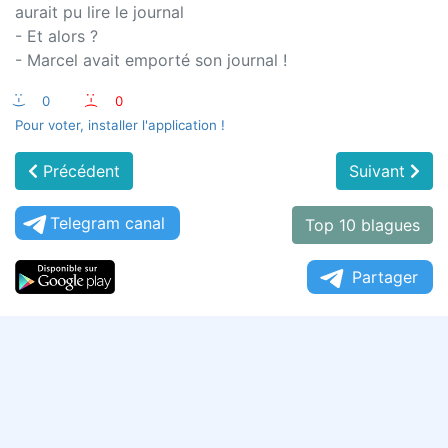
aurait pu lire le journal
- Et alors ?
- Marcel avait emporté son journal !
:-)
0
:-(
0
Pour voter, installer l'application !
Précédent
Suivant
Telegram canal
Top 10 blagues
Partager