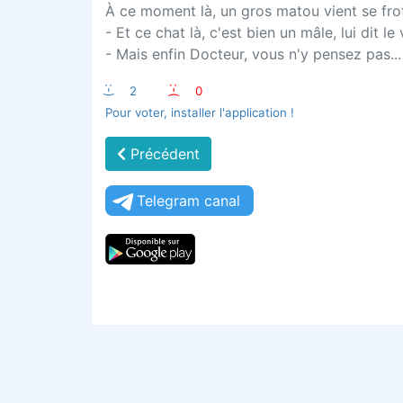
À ce moment là, un gros matou vient se frot
- Et ce chat là, c'est bien un mâle, lui dit le 
- Mais enfin Docteur, vous n'y pensez pas... 
:-)
2
:-(
0
Pour voter, installer l'application !
Précédent
Telegram canal