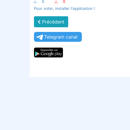
:-)
0
:-(
0
Pour voter, installer l'application !
Précédent
Telegram canal