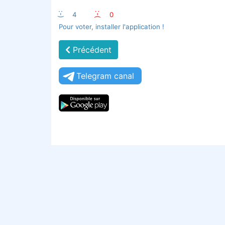
:-)
4
:-(
0
Pour voter, installer l'application !
Précédent
Telegram canal