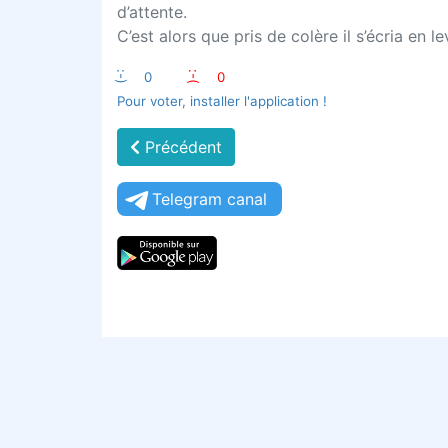
d’attente.
C’est alors que pris de colère il s’écria en 
:-)
0
:-(
0
Pour voter, installer l'application !
Précédent
Telegram canal