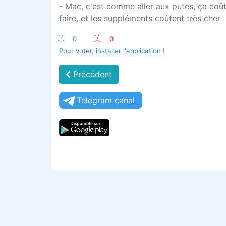
- Mac, c'est comme aller aux putes, ça coûte
faire, et les suppléments coûtent très cher
:-)
0
:-(
0
Pour voter, installer l'application !
Précédent
Telegram canal