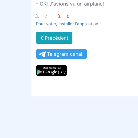
- OK! J'avions vu un airplane!
:-)
2
:-(
0
Pour voter, installer l'application !
Précédent
Telegram canal