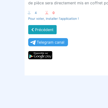
de pièce sera directement mis en coffret po
:-)
4
:-(
0
Pour voter, installer l'application !
Précédent
Telegram canal