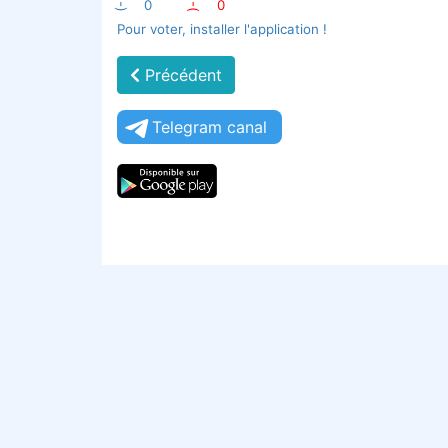
:-)
0
:-(
0
Pour voter, installer l'application !
Précédent
Telegram canal