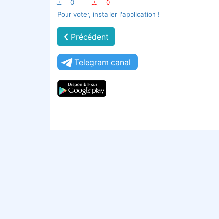
:-)
0
:-(
0
Pour voter, installer l'application !
Précédent
Telegram canal